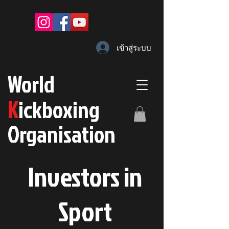
เข้าสู่ระบบ
W
orld
K
ickboxing
O
rganisation
Investors in
S
port