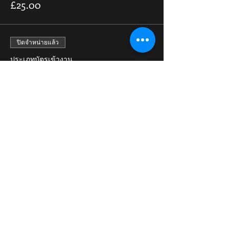
£25.00
ปิดจำหน่ายแล้ว
ประเภทบัตรเข้างาน
Pain & Fortune IV PPV Stream
ดูข้อมูลเพิ่มเติม
ราคา
£9.99
Share This Event